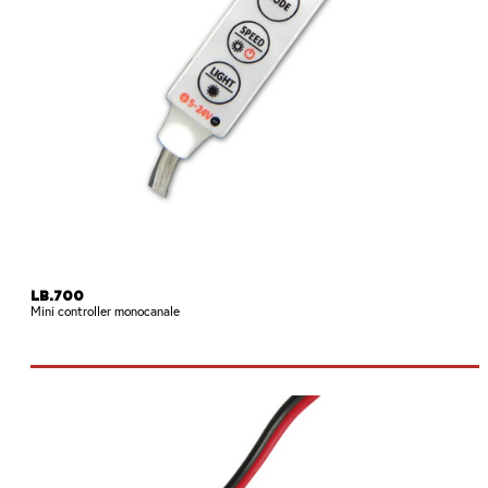
LB.700
Mini controller monocanale