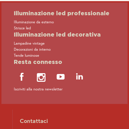
Illuminazione led professionale
Illuminazione da esterno
Mini amplificatore
Mini amplificatore
Strisce led
monocanale
monocanale stagno
Illuminazione led decorativa
Lampadine vintage
Decorazioni da interno
Tende luminose
Resta connesso
Iscriviti alla nostra newsletter
Contattaci