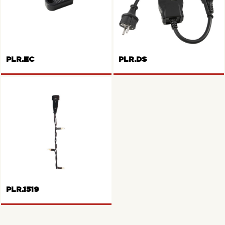
MINIHD-LIGHT Portalampada
gomma
PLR.EC
PLR.DS
MINI HD-LIGHT Terminale
MINIHD-LIGHT Crepuscolare
PLR.1519