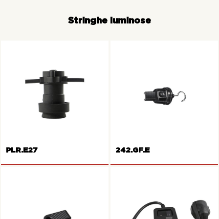
Stringhe luminose
PLR.E27
242.GF.E
MINI HD-LIGHT Terminale in