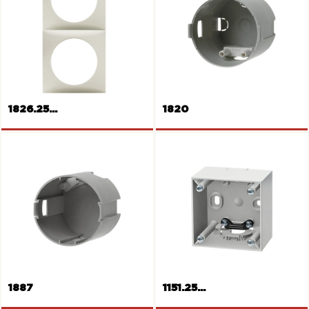
Cornice singola
Cornice con coperchio
1826.25...
1820
Cornice doppia
Scatola (cuffia di protezione)
1887
1151.25...