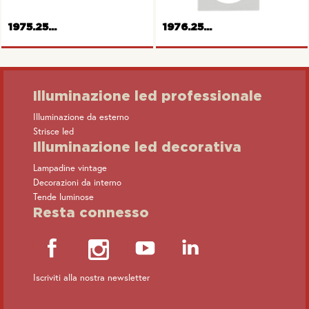
1975.25...
1976.25...
Illuminazione led professionale
Illuminazione da esterno
Strisce led
Cornice singola Serie Pure
Cornice doppia Serie Pure
Illuminazione led decorativa
Lampadine vintage
Decorazioni da interno
Tende luminose
Resta connesso
Iscriviti alla nostra newsletter