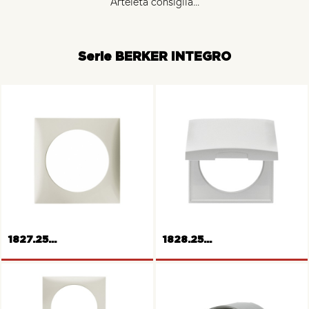
Arteleta consiglia...
Serie BERKER INTEGRO
1827.25...
1828.25...