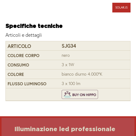
SOLARJS
Specifiche tecniche
Articoli e dettagli
SJG34
nero
3 x 1W
bianco diurno 4.000°K
3 x 100 lm
Illuminazione led professionale